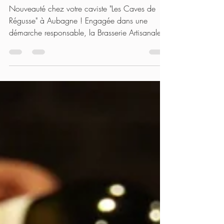
LUBERON
Nouveauté chez votre caviste "Les Caves de
Régusse" à Aubagne ! Engagée dans une
démarche responsable, la Brasserie Artisanale
du Luberon...